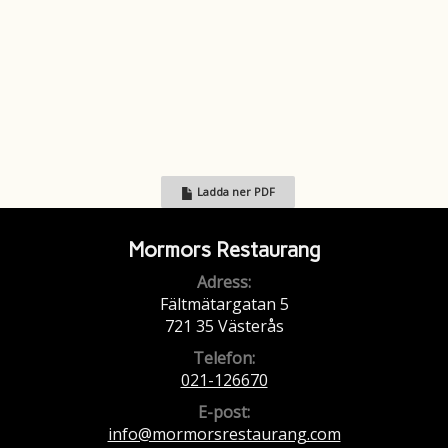
kr/gång)
Matlåda inkl sallad, smör och bröd
110 kr
Matlåda inkl sallad, smör, bröd och dryck
125 kr
Pensionärspris 12:30 - 15:00 (GÄLLER
110 kr
Ladda ner PDF
ENDAST 130KR RÄTTER)
Mormors Restaurang
Adress:
Fältmätargatan 5
721 35 Västerås
Telefon:
021-126670
E-post:
info@mormorsrestaurang.com