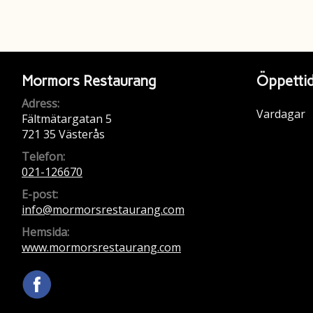
Mormors Restaurang
Öppetti
Adress:
Vardagar
Fältmätargatan 5
721 35 Västerås
Telefon:
021-126670
E-post:
info@mormorsrestaurang.com
Hemsida:
www.mormorsrestaurang.com